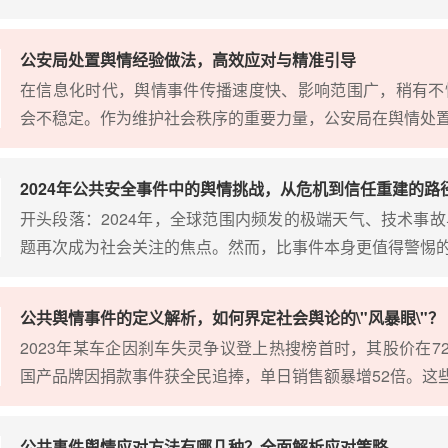
公安局处置舆情经验做法，高效应对与精准引导
在信息化时代，舆情事件传播速度快、影响范围广，稍有不
会不稳定。作为维护社会秩序的重要力量，公安局在舆情处
2024年公共安全事件中的舆情挑战，从危机到信任重建的路
开头段落：2024年，全球范围内频发的极端天气、技术事
题再次成为社会关注的焦点。然而，比事件本身更值得警惕
公共舆情事件的定义解析，如何界定社会舆论的\"风暴眼\"？
2023年某车企因刹车失灵争议登上热搜榜首时，其股价在7
国产品牌因捐款事件获全民追捧，单日销售额暴增52倍。这
公共事件舆情应对方法有哪几种？全面解析应对策略