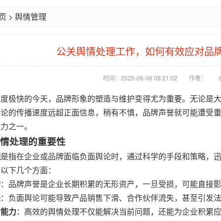
页
>
舆情管理
公关舆情处理工作，如何有效应对品
时间：2025-06-06 08:21:02
作者：
速度极快的今天，品牌形象的塑造与维护变得尤为重要。无论是
舆论的传播速度远超正面信息，稍有不慎，品牌声誉就可能遭受
能力之一。
情处理的重要性
理
是指在企业或品牌面临负面舆论时，通过科学的手段和策略，
在以下几个方面：
誉
：品牌声誉是企业长期积累的无形资产，一旦受损，可能直接
失
：负面舆论可能导致产品销售下滑、合作伙伴流失，甚至引发
对能力
：高效的舆情处理不仅能解决当前问题，还能为企业积累