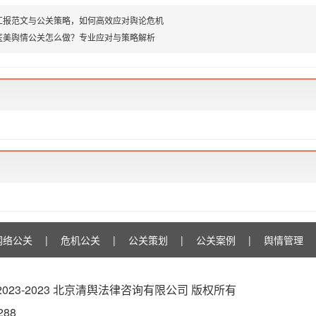
汇报范文与公关策略，如何高效应对舆论危机
医美舆情公关怎么做？专业应对与策略解析
网络公关
|
危机公关
|
公关策划
|
公关案例
|
舆情管理
t © 2023-2023 北京清舆法律咨询有限公司 版权所有
288