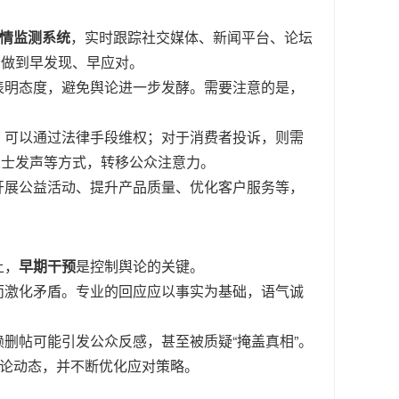
情监测系统
，实时跟踪社交媒体、新闻平台、论坛
，做到早发现、早应对。
表明态度，避免舆论进一步发酵。需要注意的是，
，可以通过法律手段维权；对于消费者投诉，则需
人士发声等方式，转移公众注意力。
开展公益活动、提升产品质量、优化客户服务等，
上，
早期干预
是控制舆论的关键。
而激化矛盾。专业的回应应以事实为基础，语气诚
删帖可能引发公众反感，甚至被质疑“掩盖真相”。
舆论动态，并不断优化应对策略。