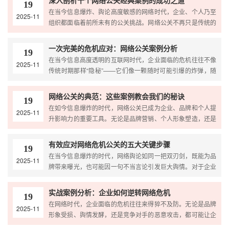
深入剖析十个网络公关经典案例的成功之道
19
在当今信息爆炸、舆论高度敏感的网络时代，企业、个人乃至
2025-11
组织都面临着前所未有的公关挑战。网络公关不再只是传统的
媒体关系维护，而是一个融合传播策略、情绪管理、危机应
一次完美的危机应对：网络公关案例分析
19
在当今信息高度透明的互联网时代，企业面临的危机往往不像
2025-11
传统时期那样“隐秘”——它们像一颗随时可能引爆的炸弹，随
时可能在社交媒体上爆发。而一次成功的危机应对，往往
网络公关的典范：这些案例教会我们的秘诀
19
在如今信息爆炸的时代，网络公关已成为企业、品牌和个人提
2025-11
升影响力的重要工具。无论是品牌营销、个人形象塑造，还是
危机公关，成功的网络公关都能带来巨大的传播效应和商业
有效应对网络危机公关的五大关键步骤
19
在当今信息爆炸的时代，网络舆论如同一把双刃剑，既能为品
2025-11
牌带来曝光，也可能因一句不当言论引发巨大舆情。对于企业
而言，如何在危机中快速、有效地应对，是维护品牌声誉、
实战案例分析：企业如何逆转网络危机
19
在网络时代，企业面临的危机往往来得猝不及防。无论是品牌
2025-11
形象受损、舆情发酵，还是竞争对手的恶意攻击，都可能让企
业陷入“被动挨打”的境地。然而，危机中往往蕴藏着转机