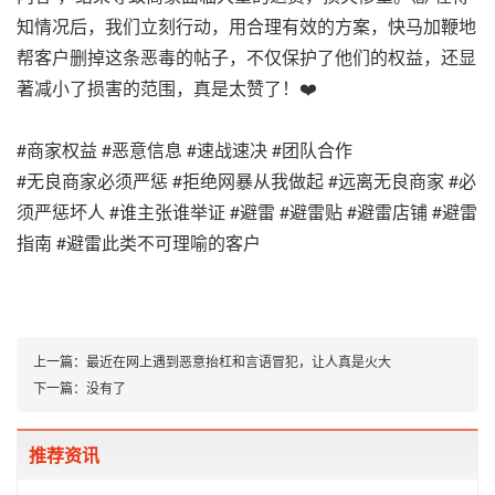
知情况后，我们立刻行动，用合理有效的方案，快马加鞭地
帮客户删掉这条恶毒的帖子，不仅保护了他们的权益，还显
著减小了损害的范围，真是太赞了！❤️
#商家权益 #恶意信息 #速战速决 #团队合作
#无良商家必须严惩 #拒绝网暴从我做起 #远离无良商家 #必
须严惩坏人 #谁主张谁举证 #避雷 #避雷贴 #避雷店铺 #避雷
指南 #避雷此类不可理喻的客户
上一篇：
最近在网上遇到恶意抬杠和言语冒犯，让人真是火大
下一篇：
没有了
推荐资讯