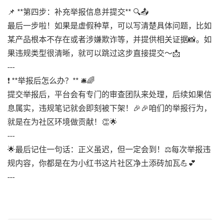
📌 **第四步：补充举报信息并提交** 🔍📤
最后一步啦！如果是虚假种草，可以写清楚具体问题，比如
某产品根本不存在或者涉嫌欺诈等，并提供相关证据📸。如
果违规类型很清晰，就可以跳过这步直接提交～📩
---
❗️ **举报后怎么办？** 🛎️🌈
提交举报后，平台会有专门的审查团队来处理，后续如果信
息属实，违规笔记就会即刻被下架！🎉🎉咱们的举报行为，
就是在为社区环境做贡献！👏🌟
---
🌟最后记住一句话：正义虽迟，但一定会到！⚖️每次举报违
规内容，你都是在为小红书这片社区净土添砖加瓦💪💕
---