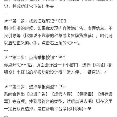
记，并成功让它下架！🌟🎯
---
📌 **第一步：找到违规笔记** 🕵️‍♀️🤳
刷小红书的时候，如果你发现内容涉嫌广告、虚假信息、不
良引导等（比如说不靠谱的种草或者冒牌货推荐），咱们可
以启动正义的小手，点击右上角的“⚪️•••”。
---
📌 **第二步：点击举报按钮** 🚨🖱️
你点开“⚪️•••”后，页面会弹出一个小窗口，选择【举报】按
钮🔘！小红书的举报功能设计得非常方便，一键直达！⚡
---
📌 **第三步：选择举报类型** 📑✨
系统会列出【垃圾广告】【虚假内容】【黄赌毒】【侮辱谩
骂】等选项，找到最符合的类型，然后点进去吧！💥在这里
一定要认真选择，是在帮助平台净化环境哟～💖
---